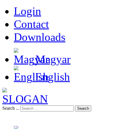
Login
Contact
Downloads
Magyar
English
Search ...
Search