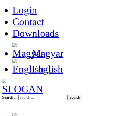
Login
Contact
Downloads
Magyar
English
Search ...
Search