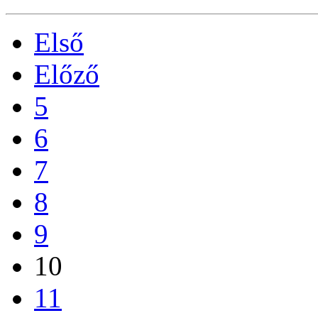
Első
Előző
5
6
7
8
9
10
11