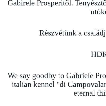
Gabirele Prosperitől. Tenyészt
utók
Részvétünk a család
HDK
We say goodby to Gabriele Pros
italian kennel "di Campovalan
eternal thi