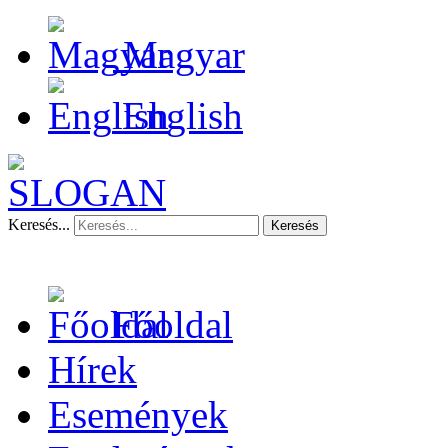
Magyar
English
Keresés...
Keresés
Főoldal
Hírek
Események