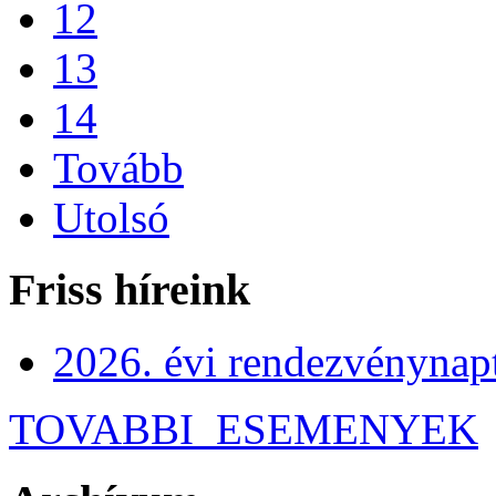
12
13
14
Tovább
Utolsó
Friss híreink
2026. évi rendezvénynap
TOVABBI_ESEMENYEK