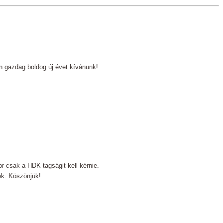
gazdag boldog új évet kívánunk!
r csak a HDK tagságit kell kérnie.
ek. Köszönjük!