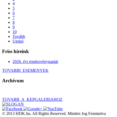
4
5
6
7
8
9
10
Tovább
Utolsó
Friss híreink
2026. évi rendezvénynaptár
TOVABBI_ESEMENYEK
Archívum
TOVABB_A_KEPGALERIAHOZ
© 2013 HDK.hu. All Rights Reserved. Minden Jog Fenntartva