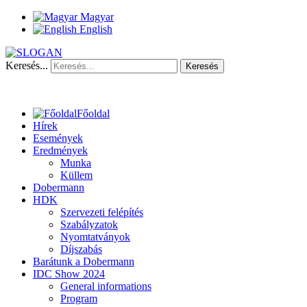
Magyar
English
Keresés...
Keresés
Főoldal
Hírek
Események
Eredmények
Munka
Küllem
Dobermann
HDK
Szervezeti felépítés
Szabályzatok
Nyomtatványok
Díjszabás
Barátunk a Dobermann
IDC Show 2024
General informations
Program