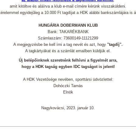
amit kitöltve és aláírva a klub e-mail címére kérünk visszaküldeni.
 kérelemmel egyidejűleg a
10.000 Ft tagdíjat
a HDK alábbi bankszámlájára is át 
HUNGÁRIA DOBERMANN KLUB
Bank: TAKARÉKBANK
Számlaszám: 73600149-11121299
A megjegyzésbe be kell írni a tag nevét és azt, hogy
"tagdíj".
A tagkártyákat és a számlát emailben küldjük el.
Új belépőinknek szeretnénk felhívni a figyelmét arra,
hogy a HDK tagság egyben IDC tagságot is jelent!
A HDK Vezetősége nevében, sporttársi üdvözlettel:
Dohóczki Tamás
Elnök
Nagykovácsi, 2023. január 10.