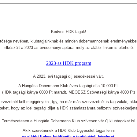
Kedves HDK tagok!
tősége nevében, klubtagjainknak és minden dobermannosnak eredményekben 
Elkészült a 2023-as év
eseménynaptára, mely az alábbi linken is elérhető.
2023-as HDK program
A 2023. évi tagsági díj esedékessé vált.
A Hungária Dobermann Klub éves tagsági díja 10.000 Ft.
(HDK tagsági kártya 6000 Ft maradt, MEOESZ Szövetségi kártya 4000 Ft)
rvezetnél kell megigényelni, így, ha már más szervezetnél is tag valaki, akko
eket, hogy az idei tagsági díjat a HDK számlaszámra befizetni szíveskedjet
Természetesen a Hungária Dobermann Klub szívesen vár új klubtagokat is!
Akik szeretnének a HDK Klub Egyesület tagjai lenni
az alábbi linken letölthetik a tagfelvételi kérelmet
,