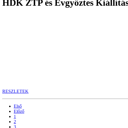
HDK ZTP és Évgyőztes Kiállítá
RESZLETEK
Első
Előző
1
2
3